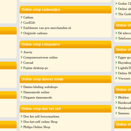
Gothic C
Online al
Online shop cadeautjes
The Goth
Cadeau
CoolGift
Online s
Emblemen van pro-merchandise.nl
Originele cadeaus
Dé telec
Telefoon
Online shop computers
Online s
Azerty
Computeruniverse online
Egger gra
Conrad
Huyssho
Fujitsu desktop-pc
LightIn
Online S
Vtwonen
Online shop dames mode
Dames kleding webshops
Online s
Damesmode online
Elegante damesmode
Blokker
Huishoud
Huishoude
Online shop doe het zelf
Siemens
Doe het zelf bouwmarkten
Doe-het-zelf online Shop
Online s
Philips Online Shop