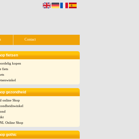
n
Contact
hop fietsen
oordelig kopen
 fiets
ets
etsenwinkel
hop gezondheid
nd online Shop
ondheidswinkel
zond
ikt
 NL Online Shop
hop gothic