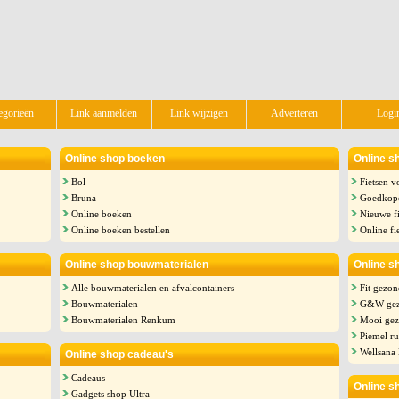
egorieën
Link aanmelden
Link wijzigen
Adverteren
Logi
Online shop boeken
Online s
Bol
Fietsen v
Bruna
Goedkope
Online boeken
Nieuwe fi
Online boeken bestellen
Online fi
Online shop bouwmaterialen
Online s
Alle bouwmaterialen en afvalcontainers
Fit gezo
Bouwmaterialen
G&W gez
Bouwmaterialen Renkum
Mooi ge
Piemel ru
Wellsana
Online shop cadeau's
Cadeaus
Online s
Gadgets shop Ultra