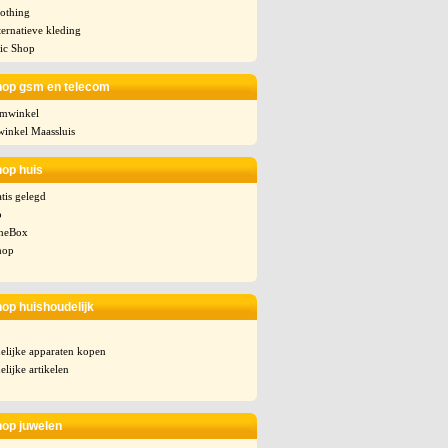
lothing
ternatieve kleding
ic Shop
hop gsm en telecom
omwinkel
winkel Maassluis
hop huis
tis gelegd
p
TheBox
hop
hop huishoudelijk
elijke apparaten kopen
lijke artikelen
hop juwelen